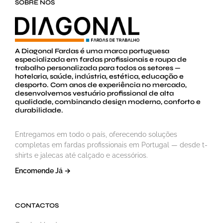
SOBRE NÓS
A Diagonal Fardas é uma marca portuguesa
especializada em fardas profissionais e roupa de
trabalho personalizada para todos os setores —
hotelaria, saúde, indústria, estética, educação e
desporto. Com anos de experiência no mercado,
desenvolvemos vestuário profissional de alta
qualidade, combinando design moderno, conforto e
durabilidade.
Entregamos em todo o país, oferecendo soluções
completas em fardas profissionais em Portugal — desde t-
shirts e jalecas até calçado e acessórios.
Encomende Já →
CONTACTOS