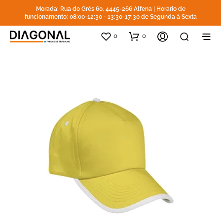
Morada: Rua do Grés 60, 4445-266 Alfena | Horário de
funcionamento: 08:00-12:30 - 13:30-17:30 de Segunda à Sexta
0
0