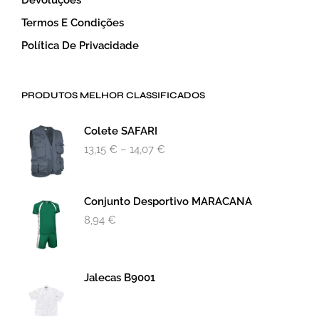
Devoluções
Termos E Condições
Política De Privacidade
PRODUTOS MELHOR CLASSIFICADOS
Colete SAFARI
13,15
€
–
14,07
€
Conjunto Desportivo MARACANA
8,94
€
Jalecas B9001