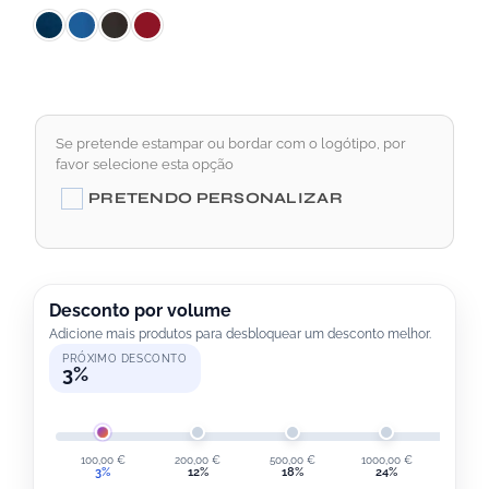
Se pretende estampar ou bordar com o logótipo, por
favor selecione esta opção
A
PRETENDO PERSONALIZAR
L
T
E
R
Desconto por volume
Adicione mais produtos para desbloquear um desconto melhor.
N
PRÓXIMO DESCONTO
A
3%
T
I
V
100,00
€
200,00
€
500,00
€
1000,00
€
2000,
3%
12%
18%
24%
30
E