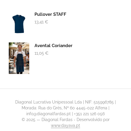
Pullover STAFF
13,41
€
Avental Coriander
11,05
€
Diagonal Lucrativa Unipessoal Lda | NIF: 515996785 |
Morada: Rua do Grés, Nº 60 4445-022 Alfena |
info@diagonalfardas.pt | +351 221 126 056
© 2025 — Diagonal Fardas - Desenvolvido por
www.dayava.pt