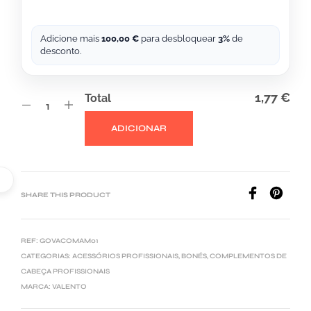
:
Adicione mais
100,00
€
para desbloquear
3%
de
desconto.
1,77 €
Total
ADICIONAR
SHARE THIS PRODUCT
REF:
GOVACOMAM01
CATEGORIAS:
ACESSÓRIOS PROFISSIONAIS
,
BONÉS
,
COMPLEMENTOS DE
CABEÇA PROFISSIONAIS
MARCA:
VALENTO