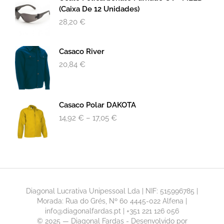
(Caixa De 12 Unidades)
28,20
€
Casaco River
20,84
€
Casaco Polar DAKOTA
14,92
€
–
17,05
€
Diagonal Lucrativa Unipessoal Lda | NIF: 515996785 |
Morada: Rua do Grés, Nº 60 4445-022 Alfena |
info@diagonalfardas.pt | +351 221 126 056
© 2025 — Diagonal Fardas - Desenvolvido por