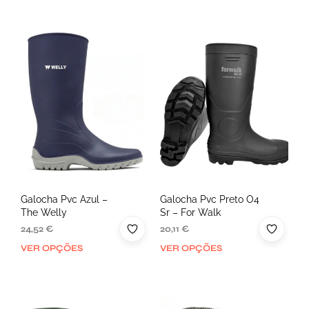
Galocha Pvc Azul –
Galocha Pvc Preto O4
The Welly
Sr – For Walk
24,52
€
20,11
€
VER OPÇÕES
VER OPÇÕES