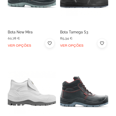
Bota New Mira
Bota Tamega S3
62,78
€
85,34
€
VER OPÇÕES
VER OPÇÕES