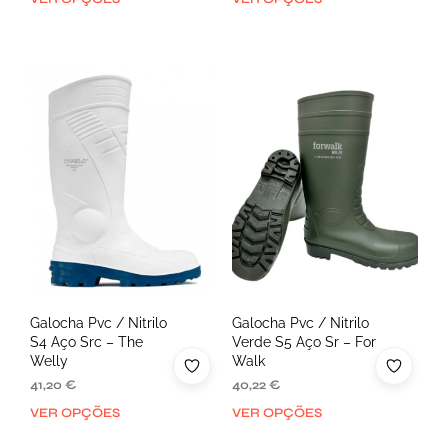
Galocha Pvc / Nitrilo
Galocha Pvc / Nitrilo
S4 Aço Src – The
Verde S5 Aço Sr – For
Welly
Walk
41,20
€
40,22
€
VER OPÇÕES
VER OPÇÕES