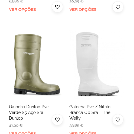
63,86
€
26,29
€
VER OPÇÕES
VER OPÇÕES
Galocha Dunlop Pvc
Galocha Pvc / Nitrilo
Verde S5 Aço Sra –
Branca Ob Sra – The
Dunlop
Welly
41,20
€
33,85
€
VER OPÇÕES
VER OPÇÕES