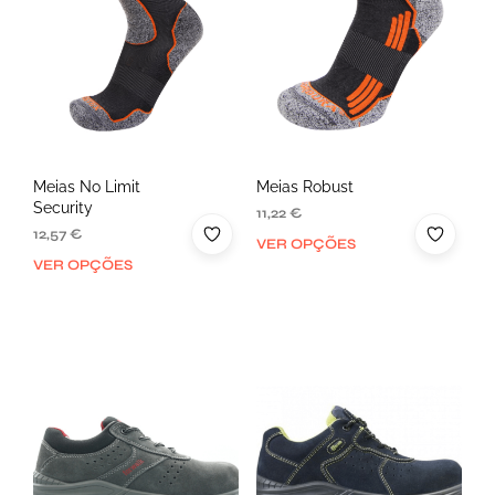
Meias No Limit
Meias Robust
Security
11,22
€
12,57
€
VER OPÇÕES
VER OPÇÕES