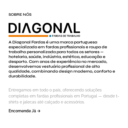
SOBRE NÓS
A Diagonal Fardas é uma marca portuguesa
especializada em fardas profissionais e roupa de
trabalho personalizada para todos os setores —
hotelaria, saúde, indústria, estética, educação e
desporto. Com anos de experiência no mercado,
desenvolvemos vestuário profissional de alta
qualidade, combinando design moderno, conforto e
durabilidade.
Entregamos em todo o país, oferecendo soluções
completas em fardas profissionais em Portugal — desde t-
shirts e jalecas até calçado e acessórios.
Encomende Já →