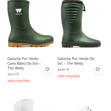
Galocha Pvc Verde
Galocha Pvc Verde Ob
Cano Baixo Ob Sra –
Src – The Welly
The Welly
42,67
€
22,07
€
VER OPÇÕES
VER OPÇÕES