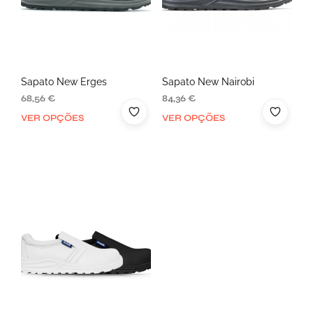
Sapato New Erges
Sapato New Nairobi
68,56
€
84,36
€
VER OPÇÕES
VER OPÇÕES