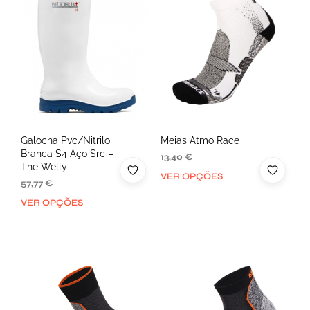
Galocha Pvc/Nitrilo
Meias Atmo Race
Branca S4 Aço Src –
13,40
€
The Welly
VER OPÇÕES
57,77
€
VER OPÇÕES