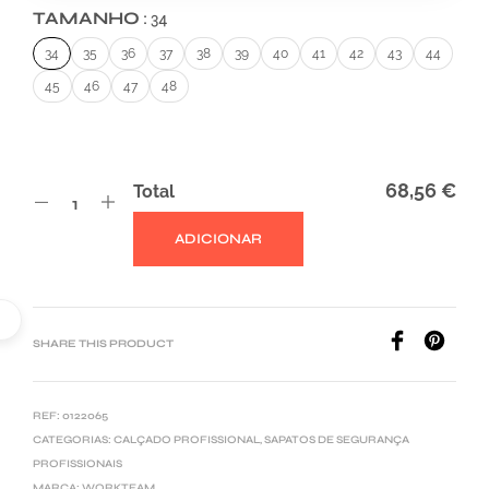
TAMANHO
34
34
35
36
37
38
39
40
41
42
43
44
45
46
47
48
68,56 €
Total
ADICIONAR
A
L
T
E
SHARE THIS PRODUCT
R
N
REF:
0122065
A
CATEGORIAS:
CALÇADO PROFISSIONAL
,
SAPATOS DE SEGURANÇA
T
PROFISSIONAIS
I
MARCA:
WORKTEAM