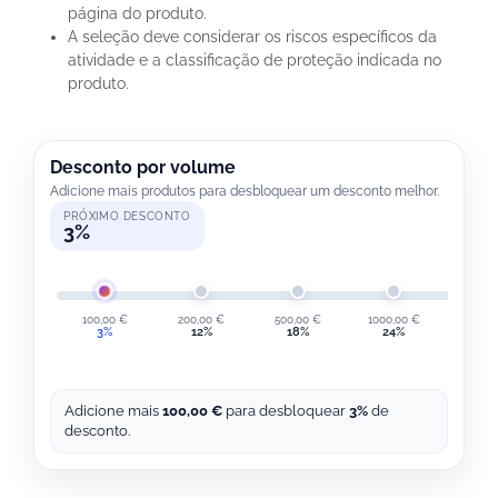
página do produto.
A seleção deve considerar os riscos específicos da
atividade e a classificação de proteção indicada no
produto.
Desconto por volume
Adicione mais produtos para desbloquear um desconto melhor.
PRÓXIMO DESCONTO
3%
100,00
€
200,00
€
500,00
€
1000,00
€
2000,
3%
12%
18%
24%
30
Adicione mais
100,00
€
para desbloquear
3%
de
desconto.