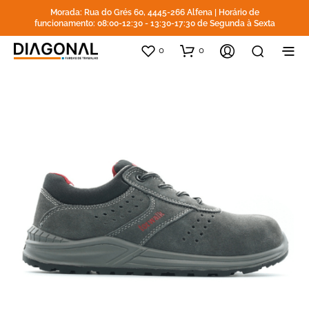
Morada: Rua do Grés 60, 4445-266 Alfena | Horário de
funcionamento: 08:00-12:30 - 13:30-17:30 de Segunda à Sexta
0
0