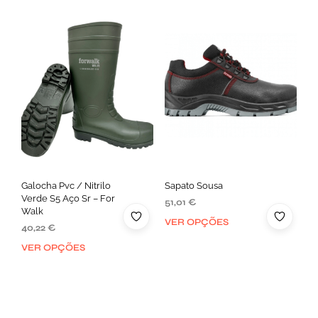
Galocha Pvc / Nitrilo
Sapato Sousa
Verde S5 Aço Sr – For
51,01
€
Walk
VER OPÇÕES
40,22
€
VER OPÇÕES