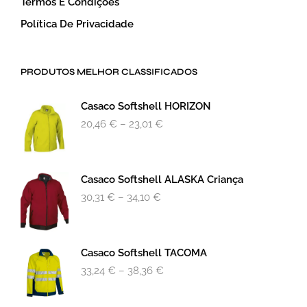
Termos E Condições
Política De Privacidade
PRODUTOS MELHOR CLASSIFICADOS
Casaco Softshell HORIZON
20,46
€
–
23,01
€
Casaco Softshell ALASKA Criança
30,31
€
–
34,10
€
Casaco Softshell TACOMA
33,24
€
–
38,36
€