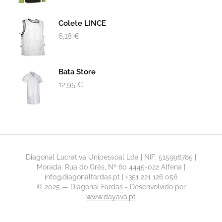
Colete LINCE
6,18
€
Bata Store
12,95
€
Diagonal Lucrativa Unipessoal Lda | NIF: 515996785 |
Morada: Rua do Grés, Nº 60 4445-022 Alfena |
info@diagonalfardas.pt | +351 221 126 056
© 2025 — Diagonal Fardas - Desenvolvido por
www.dayava.pt