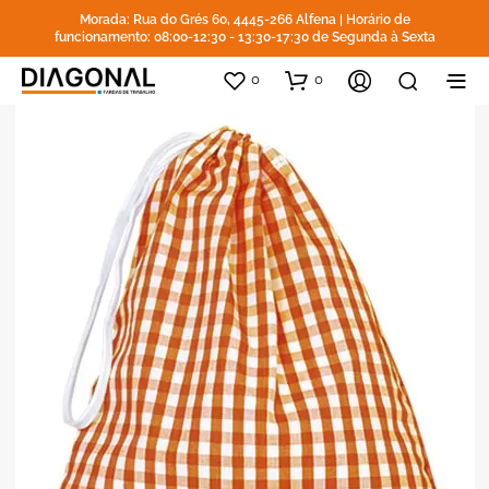
Morada: Rua do Grés 60, 4445-266 Alfena | Horário de
funcionamento: 08:00-12:30 - 13:30-17:30 de Segunda à Sexta
0
0