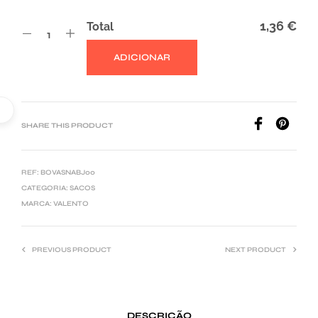
1,36 €
Total
ADICIONAR
A
L
T
E
SHARE THIS PRODUCT
R
N
REF:
BOVASNABJ00
A
CATEGORIA:
SACOS
T
MARCA:
VALENTO
I
V
PREVIOUS PRODUCT
NEXT PRODUCT
E
:
DESCRIÇÃO