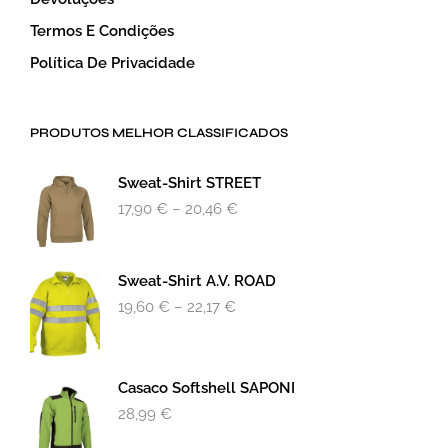
Termos E Condições
Política De Privacidade
PRODUTOS MELHOR CLASSIFICADOS
Sweat-Shirt STREET
17,90
€
–
20,46
€
Sweat-Shirt A.v. ROAD
19,60
€
–
22,17
€
Casaco Softshell SAPONI
28,99
€