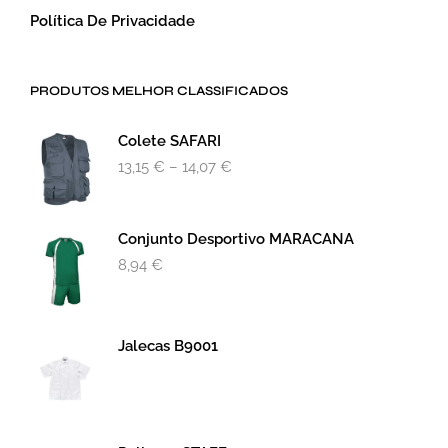
Política De Privacidade
PRODUTOS MELHOR CLASSIFICADOS
Colete SAFARI
13,15
€
–
14,07
€
Conjunto Desportivo MARACANA
8,94
€
Jalecas B9001