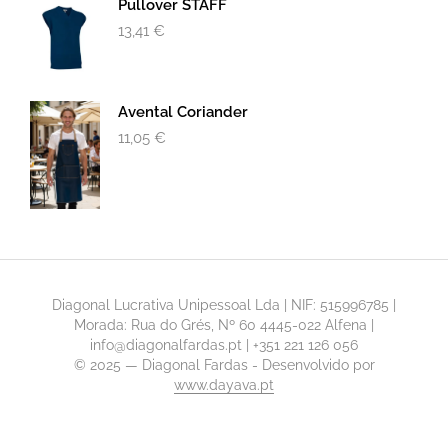
Pullover STAFF
13,41
€
Avental Coriander
11,05
€
Diagonal Lucrativa Unipessoal Lda | NIF: 515996785 |
Morada: Rua do Grés, Nº 60 4445-022 Alfena |
info@diagonalfardas.pt | +351 221 126 056
© 2025 — Diagonal Fardas - Desenvolvido por
www.dayava.pt