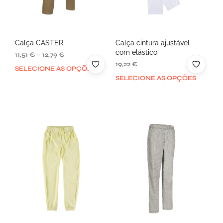
Calça CASTER
Calça cintura ajustável
com elástico
11,51
€
–
12,79
€
19,22
€
SELECIONE AS OPÇÕES
SELECIONE AS OPÇÕES