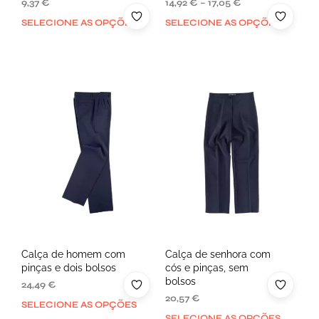
9,37
€
14,92
€
–
17,05
€
SELECIONE AS OPÇÕES
SELECIONE AS OPÇÕES
Calça de homem com
Calça de senhora com
pinças e dois bolsos
cós e pinças, sem
bolsos
24,49
€
20,57
€
SELECIONE AS OPÇÕES
SELECIONE AS OPÇÕES