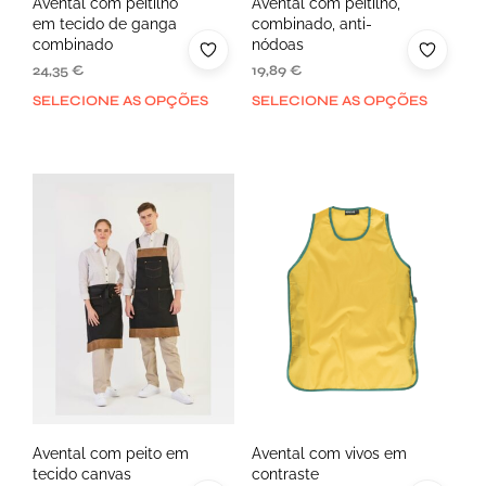
Avental com peitilho
Avental com peitilho,
em tecido de ganga
combinado, anti-
combinado
nódoas
24,35
€
19,89
€
SELECIONE AS OPÇÕES
SELECIONE AS OPÇÕES
Avental com peito em
Avental com vivos em
tecido canvas
contraste