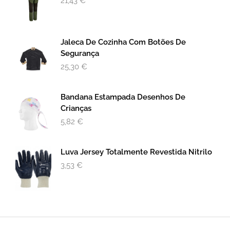
21,43
€
Jaleca De Cozinha Com Botões De
Segurança
25,30
€
Bandana Estampada Desenhos De
Crianças
5,82
€
Luva Jersey Totalmente Revestida Nitrilo
3,53
€