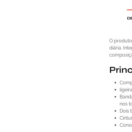
D
O produto
diária. Int
composição
Princ
Compo
ligeir
Banda
nos t
Dois 
Cintu
Consu