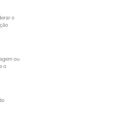
derar o
eção
pagem ou
e o
do