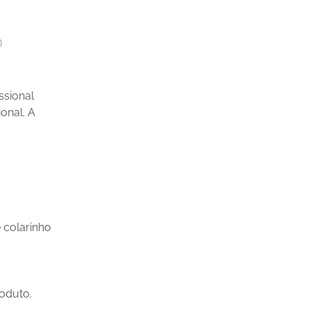
)
ssional
ional. A
 colarinho
oduto.