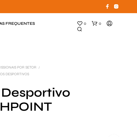
AS FREQUENTES
0
0
ISSIONAIS POR SETOR
/
TOS DESPORTIVOS
 Desportivo
HPOINT
N
E
N
H
U
M