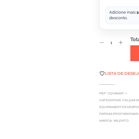
Adicione mais
1
desconto.
Tot
A
LISTA DE DESE
L
T
E
REF:
CQVAMAT-1
R
CATEGORIAS:
CALÇAS D
EQUIPAMENTOS DESPO
N
FARDAS PROFISSIONAIS
A
MARCA:
VALENTO
T
I