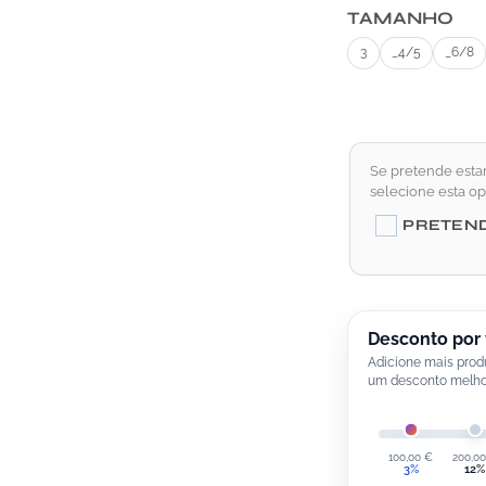
TAMANHO
3
_4/5
_6/8
Se pretende esta
selecione esta o
PRETEN
Desconto por
Adicione mais prod
um desconto melho
100,00
€
200,0
3%
12%