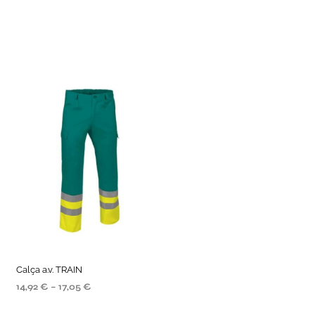
Calça a.v. TRAIN
14,92
€
–
17,05
€
SELECIONE AS OPÇÕES