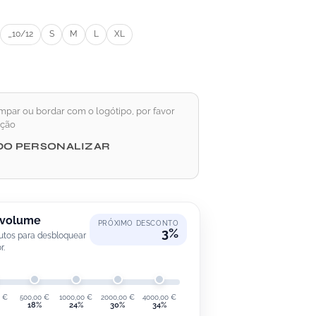
_10/12
S
M
L
XL
mpar ou bordar com o logótipo, por favor
pção
DO PERSONALIZAR
 volume
PRÓXIMO DESCONTO
3%
utos para desbloquear
r.
0
€
500,00
€
1000,00
€
2000,00
€
4000,00
€
18%
24%
30%
34%