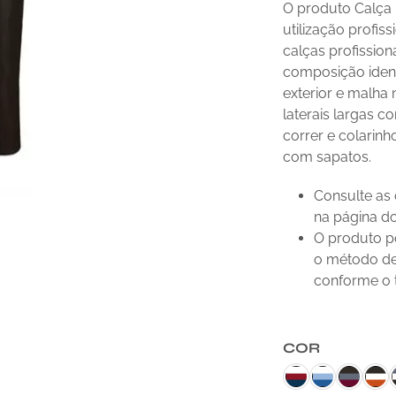
O produto Calça
utilização profiss
calças profissiona
composição identi
exterior e malha 
laterais largas 
correr e colarinh
com sapatos.
Consulte as
na página d
O produto p
o método de
conforme o t
COR