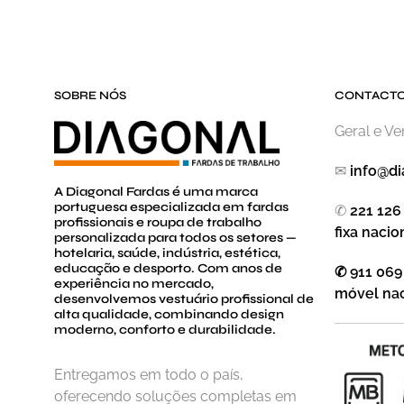
SOBRE NÓS
CONTACT
Geral e V
✉
info@di
A Diagonal Fardas é uma marca
portuguesa especializada em fardas
✆
221 126
profissionais e roupa de trabalho
fixa nacio
personalizada para todos os setores —
hotelaria, saúde, indústria, estética,
educação e desporto. Com anos de
✆ 911 069
experiência no mercado,
móvel nac
desenvolvemos vestuário profissional de
alta qualidade, combinando design
moderno, conforto e durabilidade.
Entregamos em todo o país,
oferecendo soluções completas em