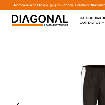
Morada: Rua do Grés 60, 4445-266 Alfena | Horário de funciona
CATEGORIAS D
CONTACTOS