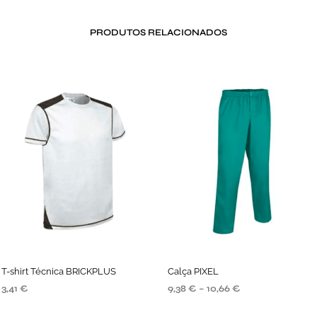
PRODUTOS RELACIONADOS
T-shirt Técnica BRICKPLUS
Calça PIXEL
3,41
€
9,38
€
–
10,66
€
SELECIONE AS OPÇÕES
SELECIONE AS OPÇÕES