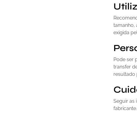
Util
Recomendad
tamanho, a
exigida pe
Pers
Pode ser 
transfer d
resultado 
Cuid
Seguir as
fabricante.