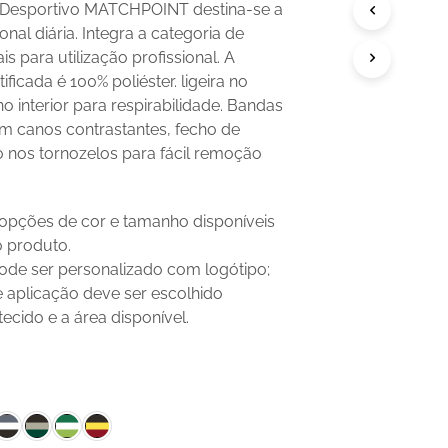
P
 Desportivo MATCHPOINT destina-se a
R
ional diária. Integra a categoria de
O
is para utilização profissional. A
D
U
ficada é 100% poliéster. ligeira no
T
no interior para respirabilidade. Bandas
O
com canos contrastantes, fecho de
N
o nos tornozelos para fácil remoção
O
C
A
R
 opções de cor e tamanho disponíveis
R
o produto.
I
N
ode ser personalizado com logótipo;
H
 aplicação deve ser escolhido
O
ecido e a área disponível.
.