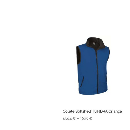
Colete Softshell TUNDRA Criança
13,64
€
–
16,19
€
SELECIONE AS OPÇÕES