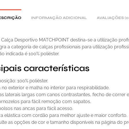
V
E
:
ESCRIÇÃO
INFORMAÇÃO ADICIONAL
AVALIAÇÕES (0
 Calça Desportivo MATCHPOINT destina-se a utilização profi
egra a categoria de calças profissionais para utilização profiss
 indicada é 100% poliéster.
ipais características
sição: 100% poliéster.
a no exterior e malha no interior para respirabilidade.
s laterais largas com canos contrastantes, fecho de correr e
ornozelos para fácil remoção com sapatos.
bolsos nas ancas para fácil acesso.
ra elástica com cordão para melhor ajuste e maior conforto.
lte as opções de cor e tamanho disponíveis na página do pr