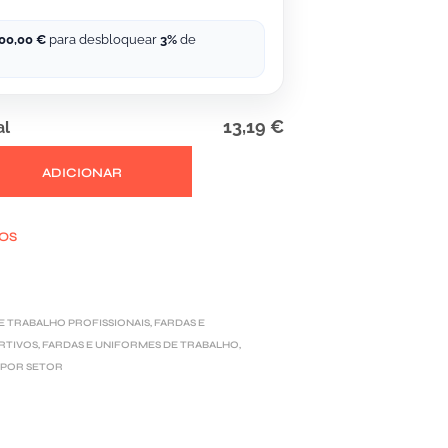
00,00
€
para desbloquear
3%
de
13,19 €
al
ADICIONAR
JOS
E TRABALHO PROFISSIONAIS
,
FARDAS E
RTIVOS
,
FARDAS E UNIFORMES DE TRABALHO
,
 POR SETOR