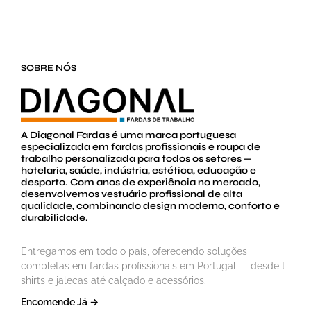
SOBRE NÓS
A Diagonal Fardas é uma marca portuguesa
especializada em fardas profissionais e roupa de
trabalho personalizada para todos os setores —
hotelaria, saúde, indústria, estética, educação e
desporto. Com anos de experiência no mercado,
desenvolvemos vestuário profissional de alta
qualidade, combinando design moderno, conforto e
durabilidade.
Entregamos em todo o país, oferecendo soluções
completas em fardas profissionais em Portugal — desde t-
shirts e jalecas até calçado e acessórios.
Encomende Já →