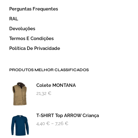
Perguntas Frequentes
RAL
Devoluções
Termos E Condições
Política De Privacidade
PRODUTOS MELHOR CLASSIFICADOS
Colete MONTANA
21,32
€
T-SHIRT Top ARROW Criança
4,40
€
–
7,26
€