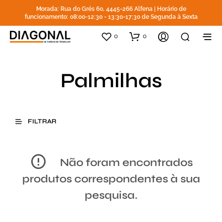
Morada: Rua do Grés 60, 4445-266 Alfena | Horário de
funcionamento: 08:00-12:30 - 13:30-17:30 de Segunda à Sexta
0
0
Palmilhas
FILTRAR
Não foram encontrados
produtos correspondentes à sua
pesquisa.