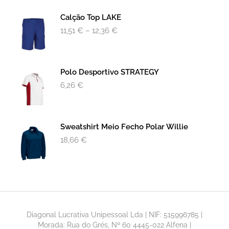
Calção Top LAKE
11,51
€
–
12,36
€
Polo Desportivo STRATEGY
6,26
€
Sweatshirt Meio Fecho Polar Willie
18,66
€
Diagonal Lucrativa Unipessoal Lda | NIF: 515996785 |
Morada: Rua do Grés, Nº 60 4445-022 Alfena |