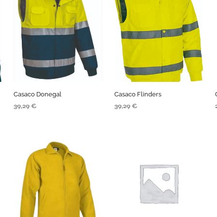
Casaco Donegal
Casaco Flinders
39,29
€
39,29
€
SELECIONE AS OPÇÕES
SELECIONE AS OPÇÕES