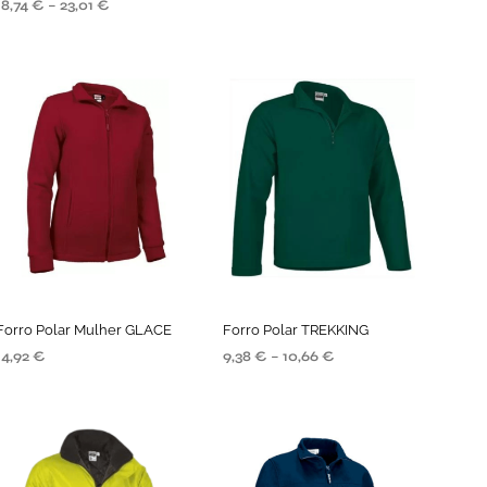
18,74
€
–
23,01
€
VER OPÇÕES
VER OPÇÕES
Forro Polar Mulher GLACE
Forro Polar TREKKING
14,92
€
9,38
€
–
10,66
€
SELECIONE AS OPÇÕES
SELECIONE AS OPÇÕES