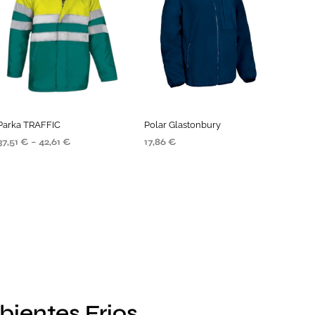
Parka TRAFFIC
Polar Glastonbury
37,51
€
–
42,61
€
17,86
€
VER OPÇÕES
VER OPÇÕES
S
ientes Frios