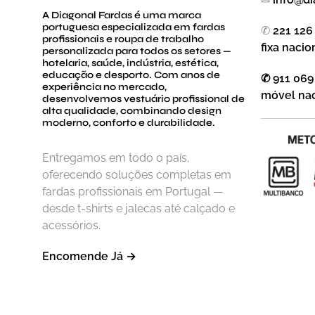
A Diagonal Fardas é uma marca
portuguesa especializada em fardas
✆
221 126
profissionais e roupa de trabalho
fixa nacio
personalizada para todos os setores —
hotelaria, saúde, indústria, estética,
educação e desporto. Com anos de
✆ 911 069
experiência no mercado,
móvel nac
desenvolvemos vestuário profissional de
alta qualidade, combinando design
moderno, conforto e durabilidade.
Entregamos em todo o país,
oferecendo soluções completas em
fardas profissionais em Portugal —
desde t-shirts e jalecas até calçado e
acessórios.
Encomende Já →