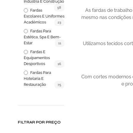
Indústria E Construção
58
As fardas de trabalho
Fardas
Escolares E Uniformes
mesmo nas condições ma
Académicos
23
Fardas Para
Estética, Spa E Bem-
Estar
Utilizamos tecidos cort
11
Fardas E
Equipamentos
Desportivos
16
Fardas Para
Com cortes modernos e
Hotelaria E
e pro
Restauração
75
FILTRAR POR PREÇO