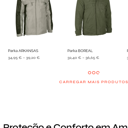
Parka ARKANSAS
Parka BOREAL
34,95
€
–
39,20
€
32,40
€
–
36,65
€
VER OPÇÕES
VER OPÇÕES
CARREGAR MAIS PRODUTO
Proteção e Conforto em Amb