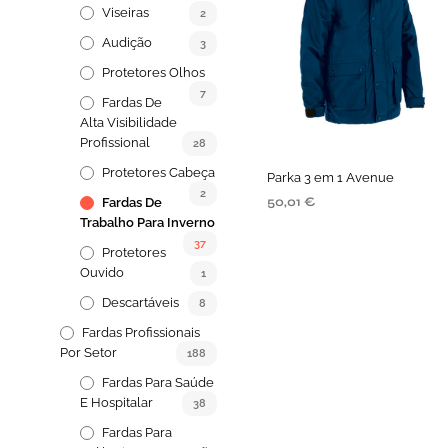
Viseiras
2
Audição
3
Protetores Olhos
7
Fardas De
Alta Visibilidade
Profissional
28
Protetores Cabeça
Parka 3 em 1 Avenue
2
50,01
€
Fardas De
Trabalho Para Inverno
VER OPÇÕES
37
Protetores
Ouvido
1
Descartáveis
8
Fardas Profissionais
Por Setor
188
Fardas Para Saúde
E Hospitalar
38
Fardas Para