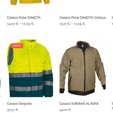
,
Casaco Polar DAKOTA
Casaco Polar DAKOTA Criança
14,92
€
–
17,05
€
13,21
€
–
17,05
€
SELECIONE AS OPÇÕES
VER OPÇÕES
NOVO
Casaco Sequoia
Casaco Softshell ALASKA
37,51
€
34,10
€