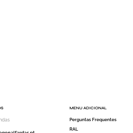
OS
MENU ADICIONAL
endas
Perguntas Frequentes
RAL
agonalfardas.pt