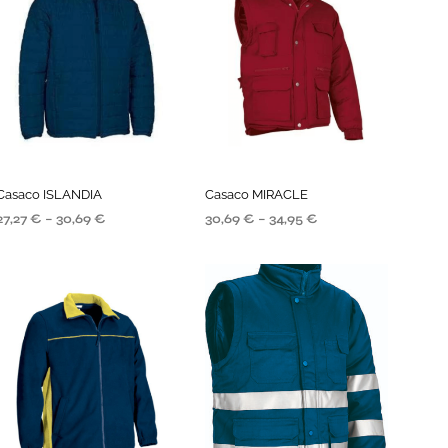
P
R
O
D
U
T
O
N
O
C
A
Casaco ISLANDIA
Casaco MIRACLE
R
27,27
€
–
30,69
€
30,69
€
–
34,95
€
R
SELECIONE AS OPÇÕES
SELECIONE AS OPÇÕES
I
N
H
O
.