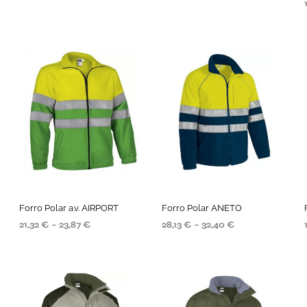
SELECIONE AS OPÇÕES
SELECIONE AS OPÇÕES
Forro Polar a.v. AIRPORT
Forro Polar ANETO
21,32
€
–
23,87
€
28,13
€
–
32,40
€
SELECIONE AS OPÇÕES
SELECIONE AS OPÇÕES