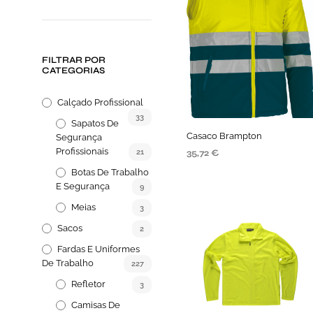
FILTRAR POR
CATEGORIAS
Calçado Profissional
33
Sapatos De
Casaco Brampton
Segurança
Profissionais
21
35,72
€
Botas De Trabalho
SELECIONE AS OPÇÕES
E Segurança
9
Meias
3
Sacos
2
Fardas E Uniformes
De Trabalho
227
Refletor
3
Camisas De