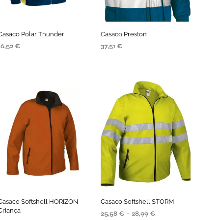
Casaco Polar Thunder
Casaco Preston
16,52
€
37,51
€
SELECIONE AS OPÇÕES
SELECIONE AS OPÇÕES
Casaco Softshell HORIZON
Casaco Softshell STORM
Criança
25,58
€
–
28,99
€