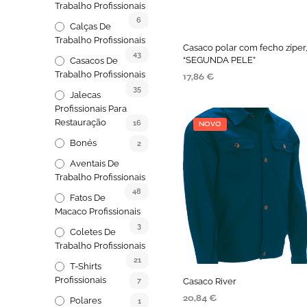
Trabalho Profissionais
6
Calças De
Trabalho Profissionais
Casaco polar com fecho zíper
43
“SEGUNDA PELE”
Casacos De
Trabalho Profissionais
17,86
€
35
Jalecas
VER OPÇÕES
Profissionais Para
Restauração
16
NOVO
Bonés
2
Aventais De
Trabalho Profissionais
48
Fatos De
Macaco Profissionais
3
Coletes De
Trabalho Profissionais
21
T-Shirts
Profissionais
Casaco River
7
20,84
€
Polares
1