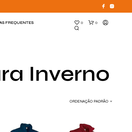
AS FREQUENTES
0
0
ra Inverno
N
ORDENAÇÃO PADRÃO
E
N
H
U
M