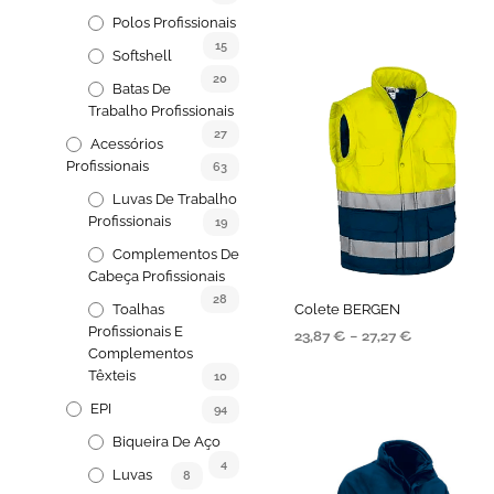
SELECIONE AS OPÇÕES
Polos Profissionais
15
Softshell
20
Batas De
Trabalho Profissionais
27
Acessórios
Profissionais
63
Luvas De Trabalho
Profissionais
19
Complementos De
Cabeça Profissionais
28
Toalhas
Colete BERGEN
Profissionais E
23,87
€
–
27,27
€
Complementos
VER OPÇÕES
Têxteis
10
EPI
94
Biqueira De Aço
4
Luvas
8