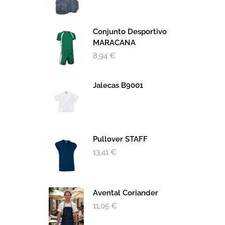
Conjunto Desportivo
MARACANA
8,94
€
Jalecas B9001
Pullover STAFF
13,41
€
Avental Coriander
11,05
€