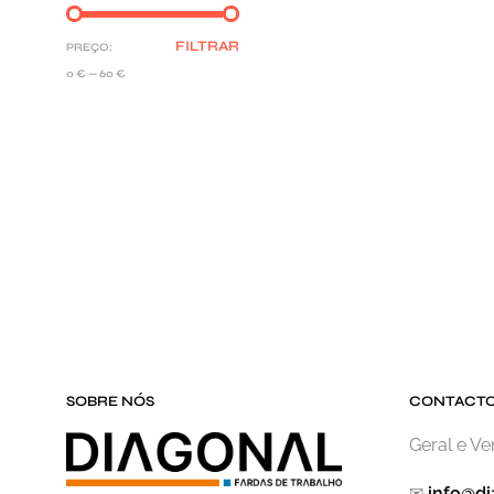
FILTRAR
PREÇO:
0 €
—
60 €
SOBRE NÓS
CONTACT
Geral e V
✉
info@di