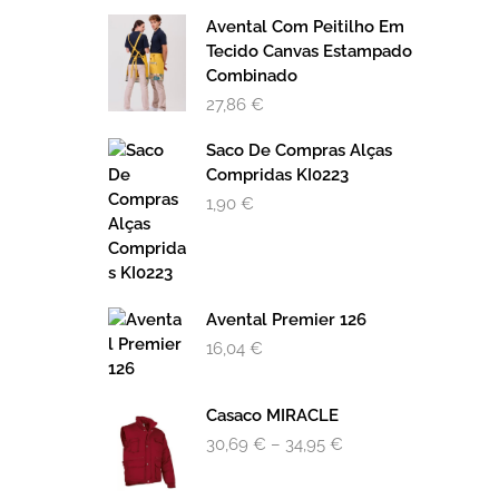
Avental Com Peitilho Em
Tecido Canvas Estampado
Combinado
27,86
€
Saco De Compras Alças
Compridas KI0223
1,90
€
Avental Premier 126
16,04
€
Casaco MIRACLE
30,69
€
–
34,95
€