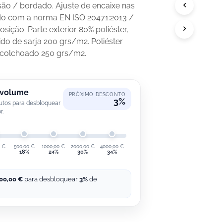
P
ssão / bordado. Ajuste de encaixe nas
R
icado com a norma EN ISO 20471:2013 /
O
osição: Parte exterior 80% poliéster,
D
U
ido de sarja 200 grs/m2. Poliéster
T
colchoado 250 grs/m2.
O
N
O
C
 volume
A
PRÓXIMO DESCONTO
3%
utos para desbloquear
R
r.
R
I
N
H
0
€
500,00
€
1000,00
€
2000,00
€
4000,00
€
O
18%
24%
30%
34%
.
00,00
€
para desbloquear
3%
de