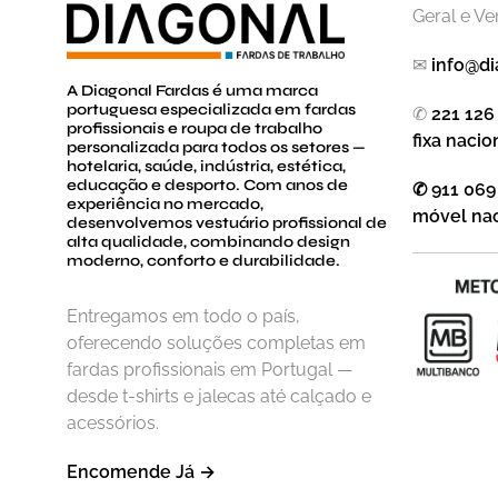
Geral e V
✉
info@di
A Diagonal Fardas é uma marca
portuguesa especializada em fardas
✆
221 126
profissionais e roupa de trabalho
fixa nacio
personalizada para todos os setores —
hotelaria, saúde, indústria, estética,
educação e desporto. Com anos de
✆ 911 069
experiência no mercado,
móvel nac
desenvolvemos vestuário profissional de
alta qualidade, combinando design
moderno, conforto e durabilidade.
Entregamos em todo o país,
oferecendo soluções completas em
fardas profissionais em Portugal —
desde t-shirts e jalecas até calçado e
acessórios.
Encomende Já →