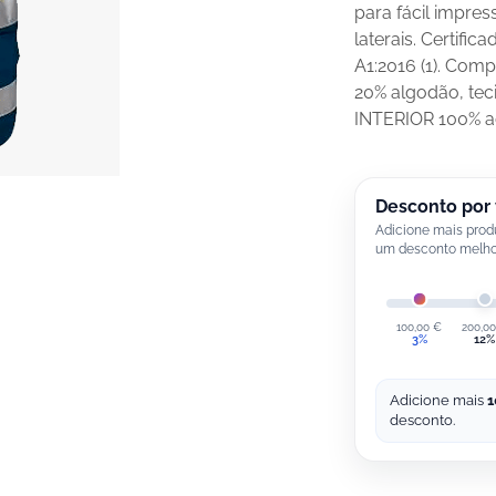
para fácil impre
laterais. Certif
A1:2016 (1). Comp
20% algodão, tec
INTERIOR 100% a
Desconto por
Adicione mais prod
um desconto melho
100,00
€
200,0
3%
12%
Adicione mais
1
desconto.