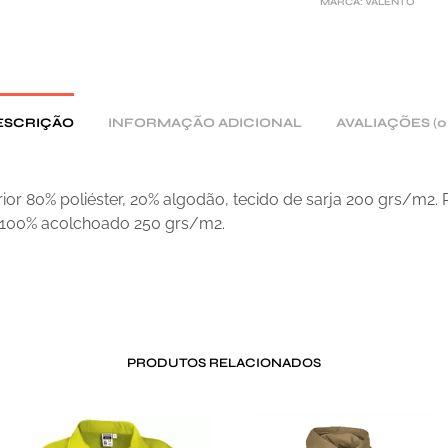
MARCA:
VALENTO
A
T
I
V
E
ESCRIÇÃO
INFORMAÇÃO ADICIONAL
AVALIAÇÕES (0
:
rior 80% poliéster, 20% algodão, tecido de sarja 200 grs/m2. P
100% acolchoado 250 grs/m2.
PRODUTOS RELACIONADOS