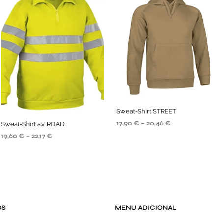
Sweat-Shirt STREET
17,90
€
–
20,46
€
Sweat-Shirt a.v. ROAD
19,60
€
–
22,17
€
VER OPÇÕES
VER OPÇÕES
OS
MENU ADICIONAL