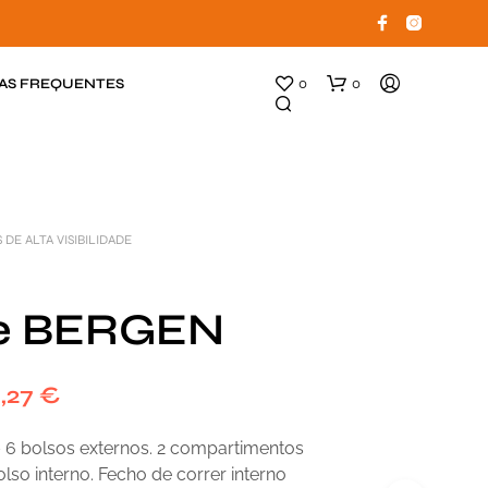
AS FREQUENTES
0
0
 DE ALTA VISIBILIDADE
te BERGEN
N
E
7,27
€
N
H
 6 bolsos externos. 2 compartimentos
U
M
olso interno. Fecho de correr interno