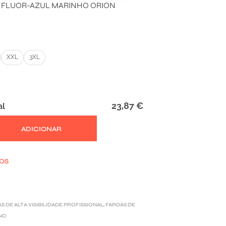
 FLUOR-AZUL MARINHO ORION
XXL
3XL
23,87 €
al
ADICIONAR
JOS
S DE ALTA VISIBILIDADE PROFISSIONAL
,
FARDAS DE
NO