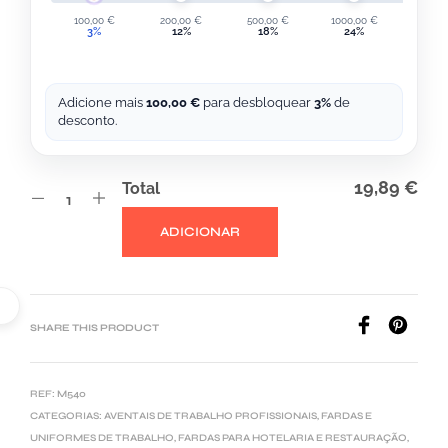
V
100,00
€
200,00
€
500,00
€
1000,00
€
2000,
3%
12%
18%
24%
30
E
:
Adicione mais
100,00
€
para desbloquear
3%
de
desconto.
19,89 €
Total
ADICIONAR
SHARE THIS PRODUCT
REF:
M540
CATEGORIAS:
AVENTAIS DE TRABALHO PROFISSIONAIS
,
FARDAS E
UNIFORMES DE TRABALHO
,
FARDAS PARA HOTELARIA E RESTAURAÇÃO
,