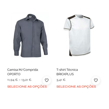
Camisa M/Comprida
T-shirt Técnica
OPORTO
BRICKPLUS
11,94
€
–
13,21
€
3,41
€
SELECIONE AS OPÇÕES
SELECIONE AS OPÇÕES