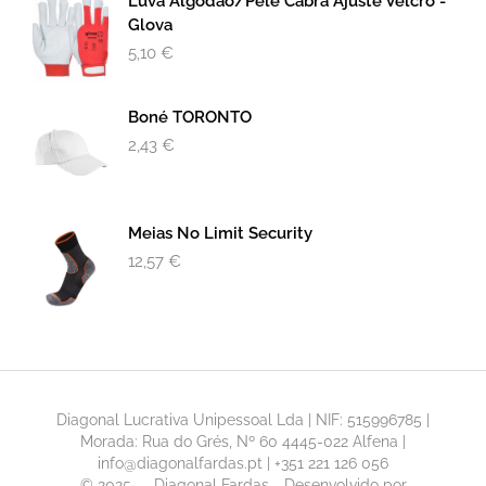
Luva Algodão/pele Cabra Ajuste Velcro -
Glova
5,10
€
Boné TORONTO
2,43
€
Meias No Limit Security
12,57
€
Diagonal Lucrativa Unipessoal Lda | NIF: 515996785 |
Morada: Rua do Grés, Nº 60 4445-022 Alfena |
info@diagonalfardas.pt | +351 221 126 056
© 2025 — Diagonal Fardas - Desenvolvido por