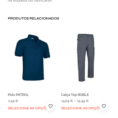
na etiqueta do fabricante.
PRODUTOS RELACIONADOS
Polo PATROL
Calça Top ROBLE
7,43
€
13,64
€
–
15,35
€
SELECIONE AS OPÇÕES
SELECIONE AS OPÇÕES