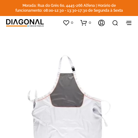
Morada: Rua do Grés 60, 4445-266 Alfena | Horário de
funcionamento: 08:00-12:30 - 13:30-17:30 de Segunda à Sexta
0
0