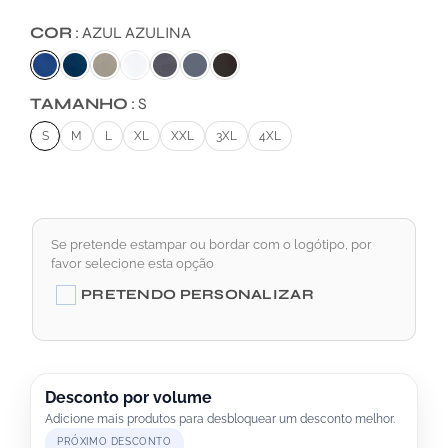
COR
AZUL AZULINA
TAMANHO
S
S
M
L
XL
XXL
3XL
4XL
Se pretende estampar ou bordar com o logótipo, por
favor selecione esta opção
A
PRETENDO PERSONALIZAR
L
T
E
R
Desconto por volume
Adicione mais produtos para desbloquear um desconto melhor.
N
PRÓXIMO DESCONTO