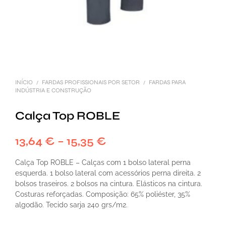
INÍCIO
FARDAS PROFISSIONAIS POR SETOR
FARDAS PARA
/
/
INDÚSTRIA E CONSTRUÇÃO
Calça Top ROBLE
13,64
€
–
15,35
€
Calça Top ROBLE – Calças com 1 bolso lateral perna
esquerda. 1 bolso lateral com acessórios perna direita. 2
bolsos traseiros. 2 bolsos na cintura. Elásticos na cintura.
Costuras reforçadas. Composição: 65% poliéster, 35%
algodão. Tecido sarja 240 grs/m2.