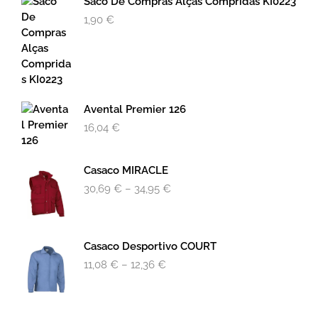
Saco De Compras Alças Compridas KI0223
1,90
€
Avental Premier 126
16,04
€
Casaco MIRACLE
30,69
€
–
34,95
€
Casaco Desportivo COURT
11,08
€
–
12,36
€