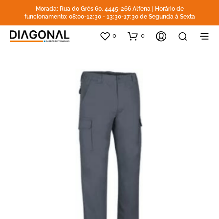
Morada: Rua do Grés 60, 4445-266 Alfena | Horário de
funcionamento: 08:00-12:30 - 13:30-17:30 de Segunda à Sexta
0
0