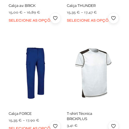
Calça a.v. BRICK
Calça THUNDER
15,00
€
–
16,89
€
15,35
€
–
17,47
€
SELECIONE AS OPÇÕES
SELECIONE AS OPÇÕES
Calça FORCE
T-shirt Técnica
BRICKPLUS
15,35
€
–
17,90
€
3,41
€
SELECIONE AS OPÇÕES