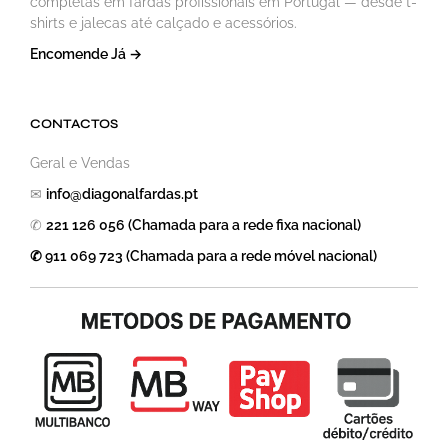
completas em fardas profissionais em Portugal — desde t-
shirts e jalecas até calçado e acessórios.
Encomende Já →
CONTACTOS
Geral e Vendas
✉
info@diagonalfardas.pt
✆
221 126 056 (Chamada para a rede fixa nacional)
✆ 911 069 723 (Chamada para a rede móvel nacional)