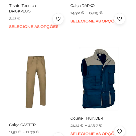
T-shirt Técnica
Calça DARKO
BRICKPLUS
14,92
€
–
17,05
€
3,41
€
SELECIONE AS OPÇÕES
SELECIONE AS OPÇÕES
Colete THUNDER
Calça CASTER
21,32
€
–
23,87
€
11,51
€
–
12,79
€
SELECIONE AS OPÇÕES