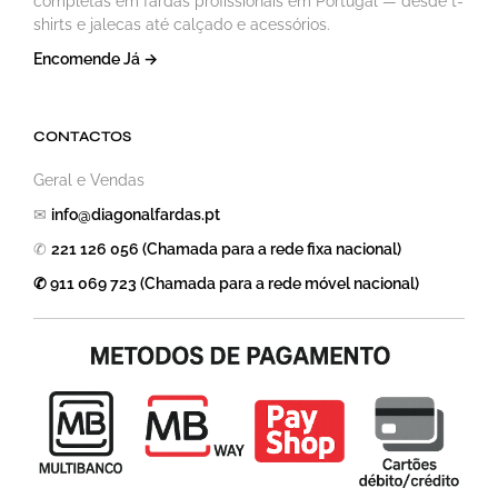
completas em fardas profissionais em Portugal — desde t-
shirts e jalecas até calçado e acessórios.
Encomende Já →
CONTACTOS
Geral e Vendas
✉
info@diagonalfardas.pt
✆
221 126 056 (Chamada para a rede fixa nacional)
✆ 911 069 723 (Chamada para a rede móvel nacional)