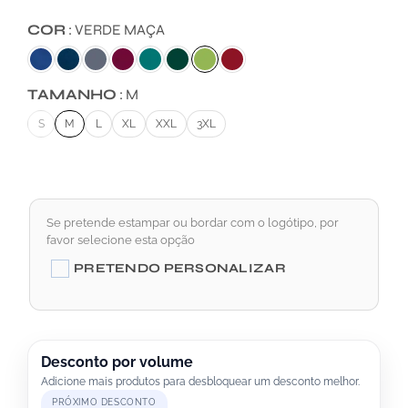
COR
VERDE MAÇA
TAMANHO
M
S
M
L
XL
XXL
3XL
Se pretende estampar ou bordar com o logótipo, por
favor selecione esta opção
A
PRETENDO PERSONALIZAR
L
T
E
R
Desconto por volume
Adicione mais produtos para desbloquear um desconto melhor.
N
PRÓXIMO DESCONTO