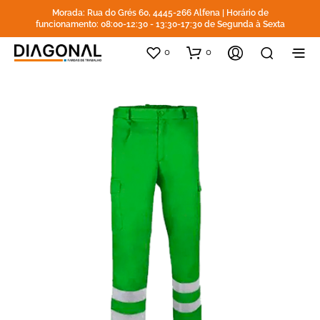
Morada: Rua do Grés 60, 4445-266 Alfena | Horário de
funcionamento: 08:00-12:30 - 13:30-17:30 de Segunda à Sexta
0
0