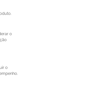
oduto.
derar o
eção
uir o
sempenho.