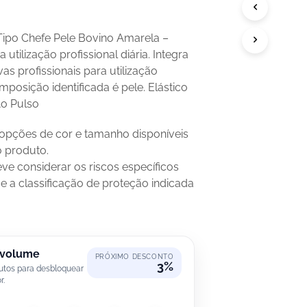
P
R
O
ipo Chefe Pele Bovino Amarela –
D
U
 utilização profissional diária. Integra
T
vas profissionais para utilização
O
omposição identificada é pele. Elástico
N
Ao Pulso
O
C
A
 opções de cor e tamanho disponíveis
R
o produto.
R
ve considerar os riscos específicos
I
 e a classificação de proteção indicada
N
H
O
.
 volume
PRÓXIMO DESCONTO
3%
utos para desbloquear
r.