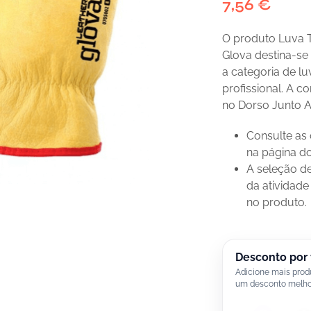
7,56
€
O produto Luva T
Glova destina-se a
a categoria de lu
profissional. A c
no Dorso Junto 
Consulte as
na página d
A seleção de
da atividade
no produto.
Desconto por
Adicione mais prod
um desconto melho