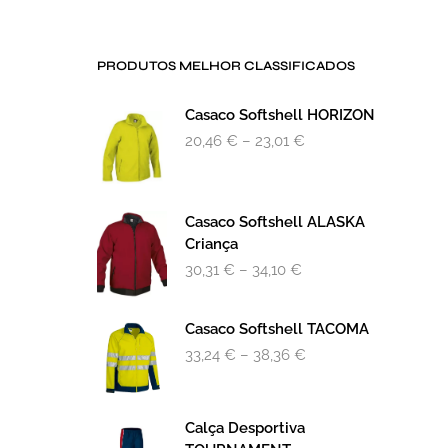
PRODUTOS MELHOR CLASSIFICADOS
Casaco Softshell HORIZON
20,46
€
–
23,01
€
Casaco Softshell ALASKA
Criança
30,31
€
–
34,10
€
Casaco Softshell TACOMA
33,24
€
–
38,36
€
Calça Desportiva