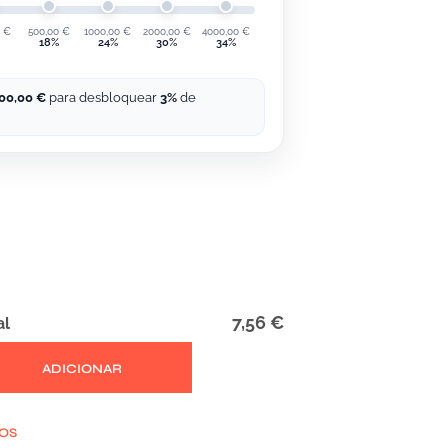
0
€
500,00
€
1000,00
€
2000,00
€
4000,00
€
18%
24%
30%
34%
00,00
€
para desbloquear
3%
de
7,56 €
al
ADICIONAR
JOS