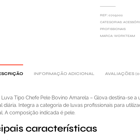
T
E
REF:
0705002
R
CATEGORIAS:
ACESSÓRI
PROFISSIONAIS
N
MARCA:
WORKTEAM
A
T
I
V
E
ESCRIÇÃO
INFORMAÇÃO ADICIONAL
AVALIAÇÕES (0
:
Luva Tipo Chefe Pele Bovino Amarela – Glova destina-se a u
l diária. Integra a categoria de luvas profissionais para utiliz
al. A composição indicada é pele.
ipais características