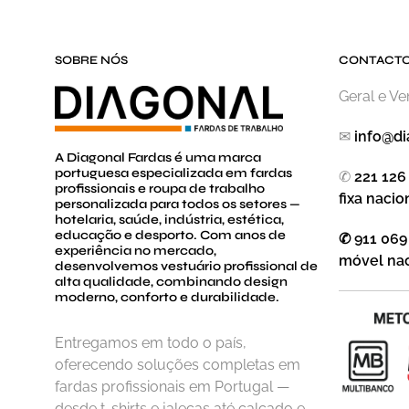
SOBRE NÓS
CONTACT
Geral e V
✉
info@di
A Diagonal Fardas é uma marca
portuguesa especializada em fardas
✆
221 126
profissionais e roupa de trabalho
fixa nacio
personalizada para todos os setores —
hotelaria, saúde, indústria, estética,
educação e desporto. Com anos de
✆ 911 069
experiência no mercado,
móvel nac
desenvolvemos vestuário profissional de
alta qualidade, combinando design
moderno, conforto e durabilidade.
Entregamos em todo o país,
oferecendo soluções completas em
fardas profissionais em Portugal —
desde t-shirts e jalecas até calçado e