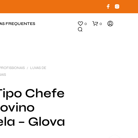
AS FREQUENTES
0
0
PROFISSIONAIS
LUVAS DE
/
AIS
Tipo Chefe
Bovino
N
E
N
la – Glova
H
U
M