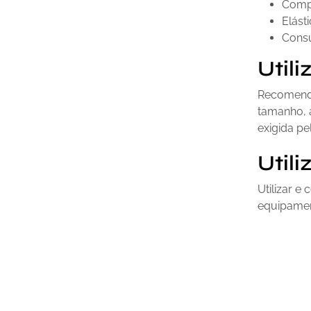
Compo
Elást
Consu
Util
Recomendad
tamanho, a
exigida pe
Util
Utilizar e
equipamen