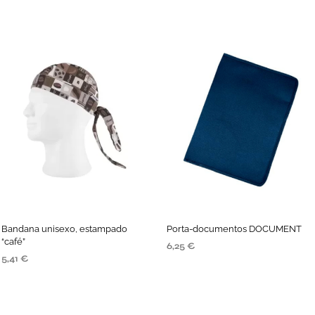
Bandana unisexo, estampado
Porta-documentos DOCUMENT
“café”
6,25
€
5,41
€
VER OPÇÕES
ADICIONAR