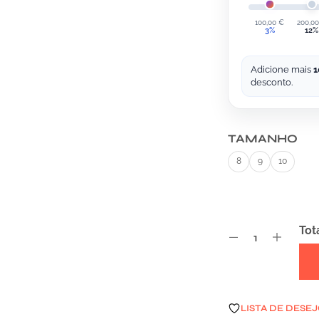
100,00
€
200,0
3%
12%
Adicione mais
1
desconto.
TAMANHO
8
9
10
Tot
A
LISTA DE DESE
L