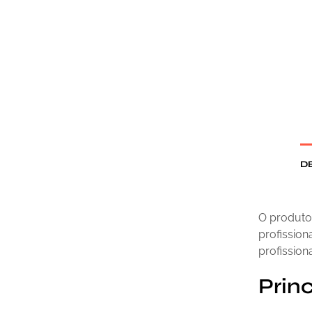
D
O produto 
profissiona
profission
Princ