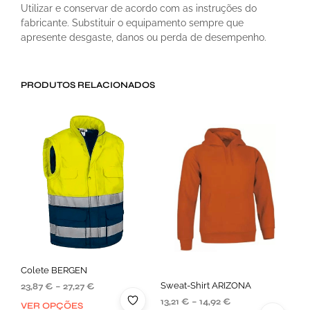
Utilizar e conservar de acordo com as instruções do
fabricante. Substituir o equipamento sempre que
apresente desgaste, danos ou perda de desempenho.
PRODUTOS RELACIONADOS
Colete BERGEN
Sweat-Shirt ARIZONA
23,87
€
–
27,27
€
13,21
€
–
14,92
€
VER OPÇÕES