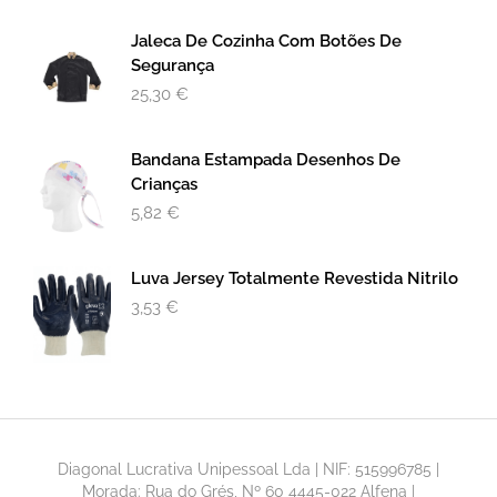
Jaleca De Cozinha Com Botões De
Segurança
25,30
€
Bandana Estampada Desenhos De
Crianças
5,82
€
Luva Jersey Totalmente Revestida Nitrilo
3,53
€
Diagonal Lucrativa Unipessoal Lda | NIF: 515996785 |
Morada: Rua do Grés, Nº 60 4445-022 Alfena |