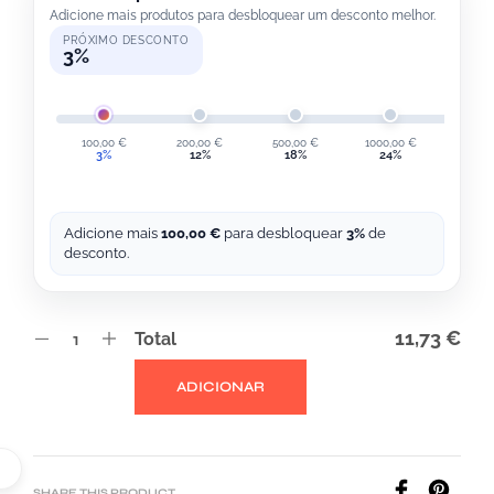
Adicione mais produtos para desbloquear um desconto melhor.
PRÓXIMO DESCONTO
3%
100,00
€
200,00
€
500,00
€
1000,00
€
2000,
3%
12%
18%
24%
30
Adicione mais
100,00
€
para desbloquear
3%
de
desconto.
11,73 €
Total
A
ADICIONAR
L
T
E
SHARE THIS PRODUCT