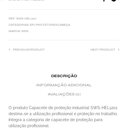
R
N
A
REF:
SWS-HEL1201
T
CATEGORIAS:
EPI
,
PROTETORES CABEÇA
I
MARCA:
SWS
V
E
PREVIOUS PRODUCT
NEXT PRODUCT
:
DESCRIÇÃO
INFORMAÇÃO ADICIONAL
AVALIAÇÕES (0)
O produto Capacete de proteção industrial SWS-HEL1201
destina-se a utilização profissional e proteção no trabalho.
Integra a categoria de capacete de proteção para
utilização profissional.