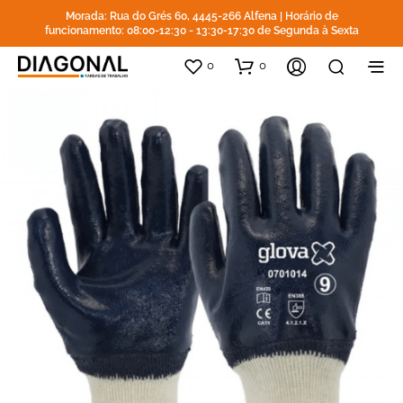
Morada: Rua do Grés 60, 4445-266 Alfena | Horário de
funcionamento: 08:00-12:30 - 13:30-17:30 de Segunda à Sexta
0
0