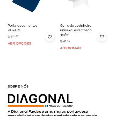
Porta-documentos
Gorro de cozinheiro
VOYAGE
unisexo, estampado
“café”
3,58
€
5,41
€
VER OPÇÕES
ADICIONAR
SOBRE NÓS
A Diagonal Fardas é uma marca portuguesa
especializada em fardas profissionais e roupa de