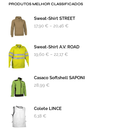
PRODUTOS MELHOR CLASSIFICADOS
Sweat-Shirt STREET
17,90
€
–
20,46
€
Sweat-Shirt A.v. ROAD
19,60
€
–
22,17
€
Casaco Softshell SAPONI
28,99
€
Colete LINCE
6,18
€