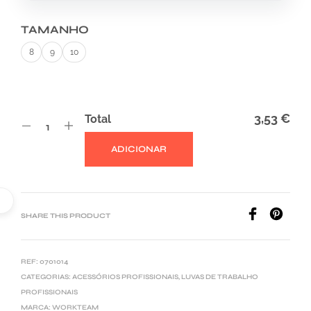
TAMANHO
8
9
10
3,53 €
Total
ADICIONAR
A
L
T
E
SHARE THIS PRODUCT
R
N
REF:
0701014
A
CATEGORIAS:
ACESSÓRIOS PROFISSIONAIS
,
LUVAS DE TRABALHO
T
PROFISSIONAIS
I
MARCA:
WORKTEAM