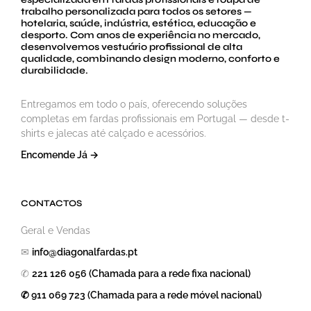
trabalho personalizada para todos os setores —
hotelaria, saúde, indústria, estética, educação e
desporto. Com anos de experiência no mercado,
desenvolvemos vestuário profissional de alta
qualidade, combinando design moderno, conforto e
durabilidade.
Entregamos em todo o país, oferecendo soluções
completas em fardas profissionais em Portugal — desde t-
shirts e jalecas até calçado e acessórios.
Encomende Já →
CONTACTOS
Geral e Vendas
✉
info@diagonalfardas.pt
✆
221 126 056 (Chamada para a rede fixa nacional)
✆ 911 069 723 (Chamada para a rede móvel nacional)