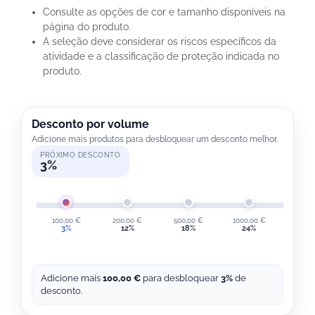
Consulte as opções de cor e tamanho disponíveis na
página do produto.
A seleção deve considerar os riscos específicos da
atividade e a classificação de proteção indicada no
produto.
Desconto por volume
Adicione mais produtos para desbloquear um desconto melhor.
PRÓXIMO DESCONTO
3%
100,00
€
200,00
€
500,00
€
1000,00
€
2000,
3%
12%
18%
24%
30
Adicione mais
100,00
€
para desbloquear
3%
de
desconto.