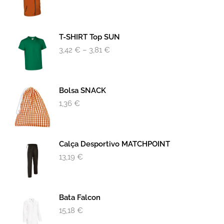
T-SHIRT Top SUN
3,42
€
–
3,81
€
Bolsa SNACK
1,36
€
Calça Desportivo MATCHPOINT
13,19
€
Bata Falcon
15,18
€