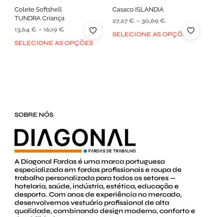
Colete Softshell
Casaco ISLANDIA
TUNDRA Criança
27,27
€
–
30,69
€
13,64
€
–
16,19
€
SELECIONE AS OPÇÕES
SELECIONE AS OPÇÕES
SOBRE NÓS
A Diagonal Fardas é uma marca portuguesa
especializada em fardas profissionais e roupa de
trabalho personalizada para todos os setores —
hotelaria, saúde, indústria, estética, educação e
desporto. Com anos de experiência no mercado,
desenvolvemos vestuário profissional de alta
qualidade, combinando design moderno, conforto e