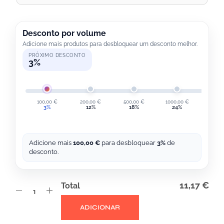
T
E
R
Desconto por volume
Adicione mais produtos para desbloquear um desconto melhor.
N
PRÓXIMO DESCONTO
A
3%
T
I
V
100,00
€
200,00
€
500,00
€
1000,00
€
2000,
3%
12%
18%
24%
30
E
:
Adicione mais
100,00
€
para desbloquear
3%
de
desconto.
11,17 €
Total
ADICIONAR