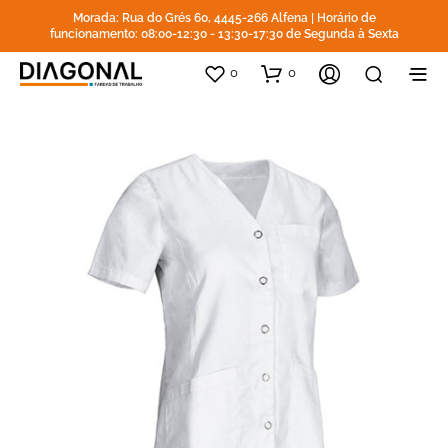
Morada: Rua do Grés 60, 4445-266 Alfena | Horário de
funcionamento: 08:00-12:30 - 13:30-17:30 de Segunda à Sexta
0
0