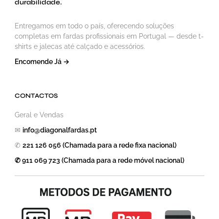
durabilidade.
Entregamos em todo o país, oferecendo soluções
completas em fardas profissionais em Portugal — desde t-
shirts e jalecas até calçado e acessórios.
Encomende Já →
CONTACTOS
Geral e Vendas
✉
info@diagonalfardas.pt
✆
221 126 056 (Chamada para a rede fixa nacional)
✆ 911 069 723 (Chamada para a rede móvel nacional)