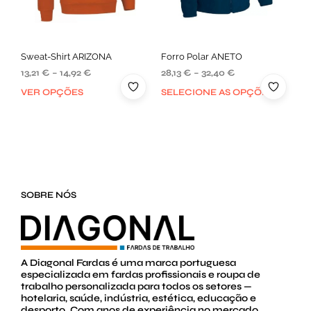
Sweat-Shirt ARIZONA
Forro Polar ANETO
13,21
€
–
14,92
€
28,13
€
–
32,40
€
VER OPÇÕES
SELECIONE AS OPÇÕES
SOBRE NÓS
A Diagonal Fardas é uma marca portuguesa
especializada em fardas profissionais e roupa de
trabalho personalizada para todos os setores —
hotelaria, saúde, indústria, estética, educação e
desporto. Com anos de experiência no mercado,