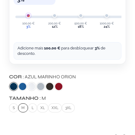
100,00
€
200,00
€
500,00
€
1000,00
€
2000,
3%
12%
18%
24%
30
Adicione mais
100,00
€
para desbloquear
3%
de
desconto.
COR
AZUL MARINHO ORION
TAMANHO
M
S
M
L
XL
XXL
3XL