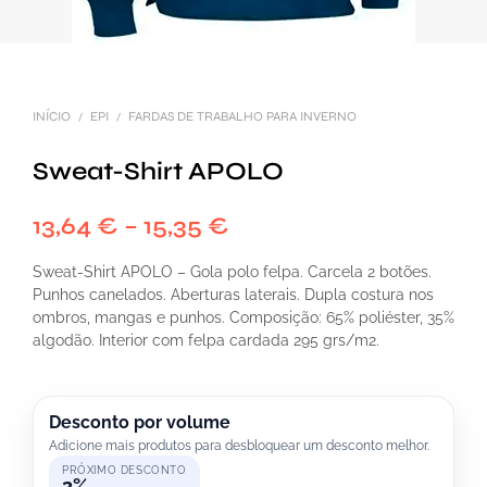
INÍCIO
EPI
FARDAS DE TRABALHO PARA INVERNO
/
/
Sweat-Shirt APOLO
13,64
€
–
15,35
€
Sweat-Shirt APOLO – Gola polo felpa. Carcela 2 botões.
Punhos canelados. Aberturas laterais. Dupla costura nos
ombros, mangas e punhos. Composição: 65% poliéster, 35%
algodão. Interior com felpa cardada 295 grs/m2.
Desconto por volume
Adicione mais produtos para desbloquear um desconto melhor.
PRÓXIMO DESCONTO
3%