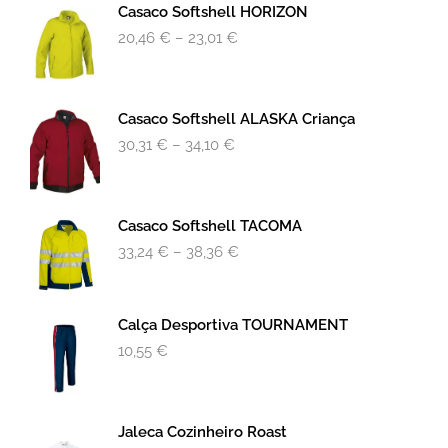
Casaco Softshell HORIZON
20,46
€
–
23,01
€
Casaco Softshell ALASKA Criança
30,31
€
–
34,10
€
Casaco Softshell TACOMA
33,24
€
–
38,36
€
Calça Desportiva TOURNAMENT
10,55
€
Jaleca Cozinheiro Roast