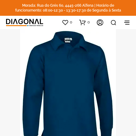
Morada: Rua do Grés 60, 4445-266 Alfena | Horário de
funcionamento: 08:00-12:30 - 13:30-17:30 de Segunda à Sexta
0
0