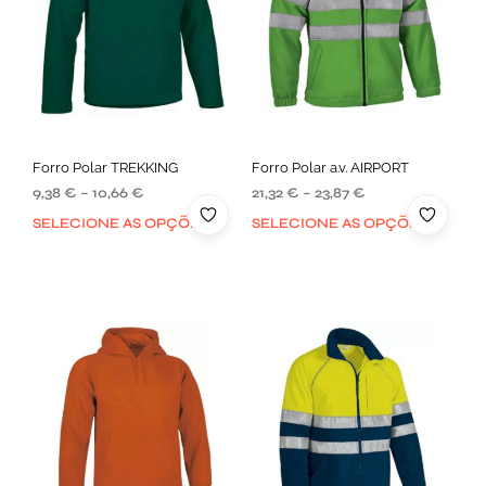
Forro Polar TREKKING
Forro Polar a.v. AIRPORT
9,38
€
–
10,66
€
21,32
€
–
23,87
€
SELECIONE AS OPÇÕES
SELECIONE AS OPÇÕES