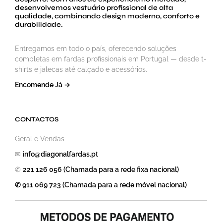
desenvolvemos vestuário profissional de alta
qualidade, combinando design moderno, conforto e
durabilidade.
Entregamos em todo o país, oferecendo soluções
completas em fardas profissionais em Portugal — desde t-
shirts e jalecas até calçado e acessórios.
Encomende Já →
CONTACTOS
Geral e Vendas
✉
info@diagonalfardas.pt
✆
221 126 056 (Chamada para a rede fixa nacional)
✆ 911 069 723 (Chamada para a rede móvel nacional)