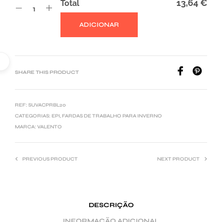
13,64 €
Total
ADICIONAR
A
L
T
E
SHARE THIS PRODUCT
R
N
REF:
SUVACPRBL20
A
CATEGORIAS:
EPI
,
FARDAS DE TRABALHO PARA INVERNO
T
MARCA:
VALENTO
I
V
PREVIOUS PRODUCT
NEXT PRODUCT
E
:
DESCRIÇÃO
INFORMAÇÃO ADICIONAL