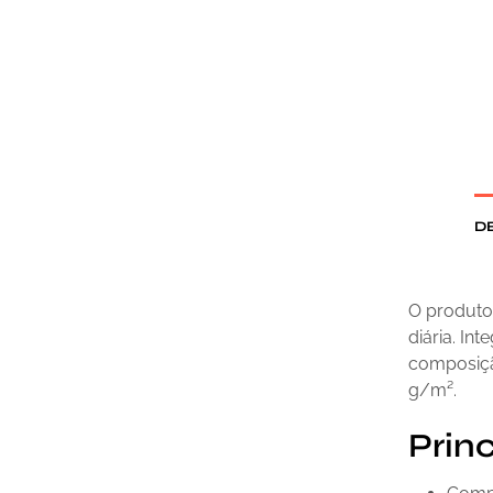
D
O produto 
diária. Int
composiçã
g/m².
Princ