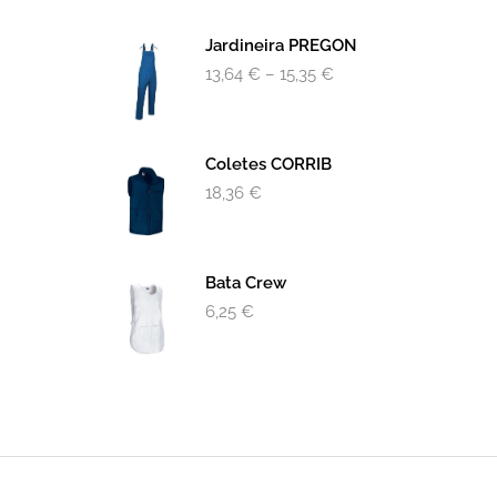
Jardineira PREGON
13,64
€
–
15,35
€
Coletes CORRIB
18,36
€
Bata Crew
6,25
€