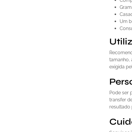
Compo
Gram
Casac
Um bo
Consu
Util
Recomendad
tamanho, a
exigida pe
Pers
Pode ser 
transfer d
resultado 
Cuid