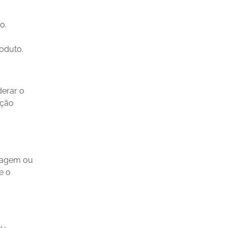
o.
oduto.
derar o
eção
pagem ou
e o