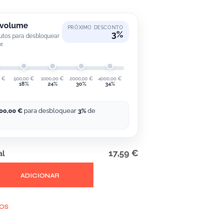
 volume
PRÓXIMO DESCONTO
3%
utos para desbloquear
r.
0
€
500,00
€
1000,00
€
2000,00
€
4000,00
€
18%
24%
30%
34%
00,00
€
para desbloquear
3%
de
17,59 €
al
ADICIONAR
JOS