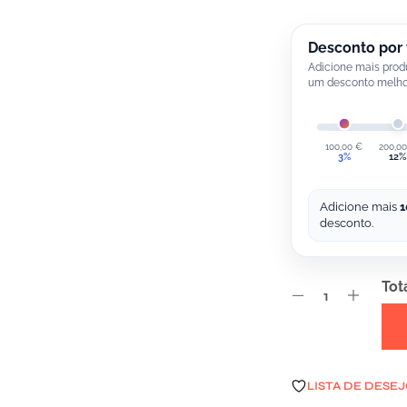
Desconto por
Adicione mais prod
um desconto melho
100,00
€
200,0
3%
12%
Adicione mais
1
desconto.
Tot
A
LISTA DE DESE
L