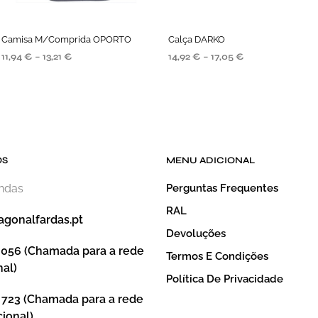
Camisa M/Comprida OPORTO
Calça DARKO
11,94
€
–
13,21
€
14,92
€
–
17,05
€
SELECIONE AS OPÇÕES
SELECIONE AS OPÇÕES
OS
MENU ADICIONAL
endas
Perguntas Frequentes
RAL
agonalfardas.pt
Devoluções
 056 (Chamada para a rede
Termos E Condições
nal)
Política De Privacidade
 723 (Chamada para a rede
ional)