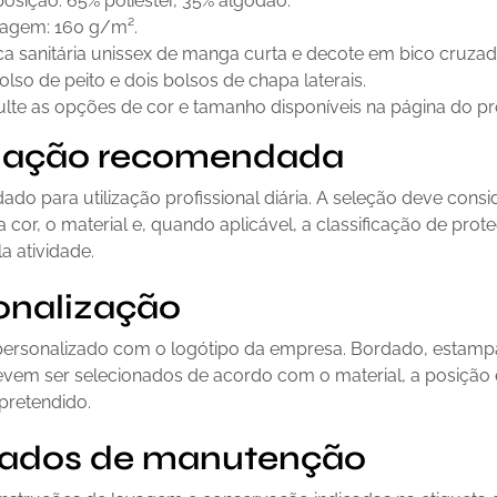
sição: 65% poliéster, 35% algodão.
agem: 160 g/m².
a sanitária unissex de manga curta e decote em bico cruzad
lso de peito e dois bolsos de chapa laterais.
lte as opções de cor e tamanho disponíveis na página do pr
ização recomendada
o para utilização profissional diária. A seleção deve consi
 cor, o material e, quando aplicável, a classificação de prot
la atividade.
onalização
personalizado com o logótipo da empresa. Bordado, estam
evem ser selecionados de acordo com o material, a posição 
pretendido.
ados de manutenção