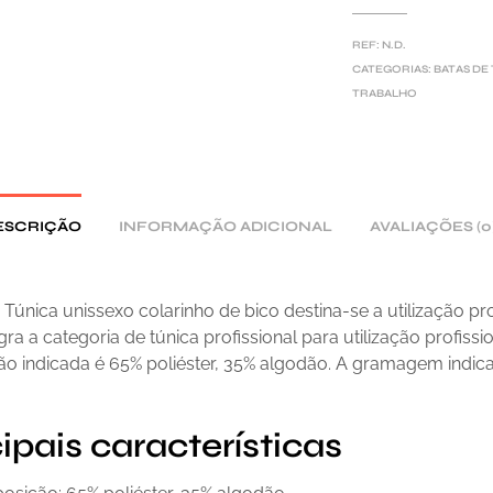
T
E
REF:
N.D.
R
CATEGORIAS:
BATAS DE
TRABALHO
N
A
T
I
V
ESCRIÇÃO
INFORMAÇÃO ADICIONAL
AVALIAÇÕES (0
E
:
Túnica unissexo colarinho de bico destina-se a utilização pro
egra a categoria de túnica profissional para utilização profissio
o indicada é 65% poliéster, 35% algodão. A gramagem indic
ipais características