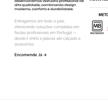
desenvolvemos vestuário profissional de
alta qualidade, combinando design
moderno, conforto e durabilidade.
Entregamos em todo o país,
oferecendo soluções completas em
fardas profissionais em Portugal —
desde t-shirts e jalecas até calçado e
acessórios.
Encomende Já →