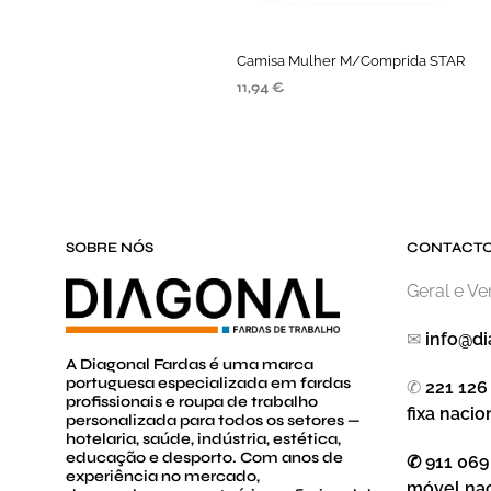
Camisa Mulher M/Comprida STAR
11,94
€
SELECIONE AS OPÇÕES
SOBRE NÓS
CONTACT
Geral e V
✉
info@di
A Diagonal Fardas é uma marca
portuguesa especializada em fardas
✆
221 126
profissionais e roupa de trabalho
fixa nacio
personalizada para todos os setores —
hotelaria, saúde, indústria, estética,
educação e desporto. Com anos de
✆ 911 069
experiência no mercado,
móvel nac