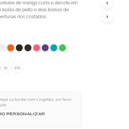
P
 unissex de manga curta e decote em
R
 bolso de peito e dois bolsos de
O
berturas nos costados.
D
U
T
O
N
O
C
A
R
R
XL
XXL
I
N
H
O
.
mpar ou bordar com o logótipo, por favor
pção
DO PERSONALIZAR