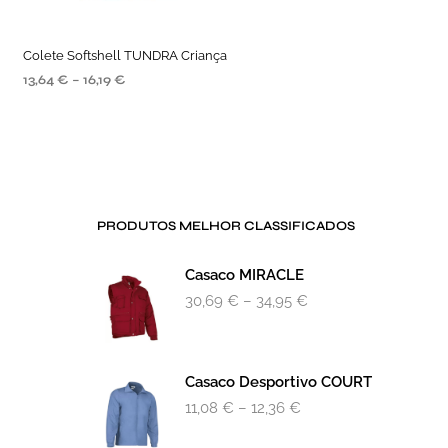
Colete Softshell TUNDRA Criança
13,64
€
–
16,19
€
SELECIONE AS OPÇÕES
PRODUTOS MELHOR CLASSIFICADOS
Casaco MIRACLE
30,69
€
–
34,95
€
Casaco Desportivo COURT
11,08
€
–
12,36
€