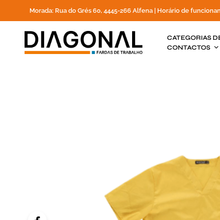
Morada: Rua do Grés 60, 4445-266 Alfena | Horário de funciona
CATEGORIAS D
CONTACTOS