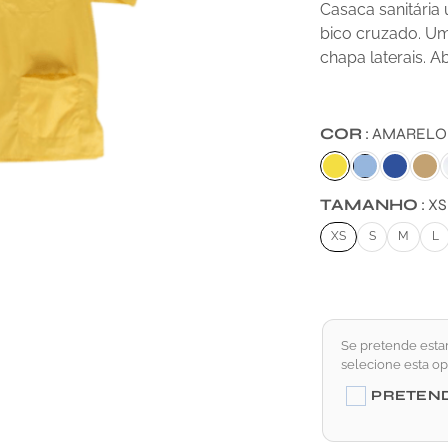
Casaca sanitária
bico cruzado. Um
chapa laterais. A
COR
AMARELO
TAMANHO
XS
XS
S
M
L
Se pretende esta
selecione esta o
PRETEN