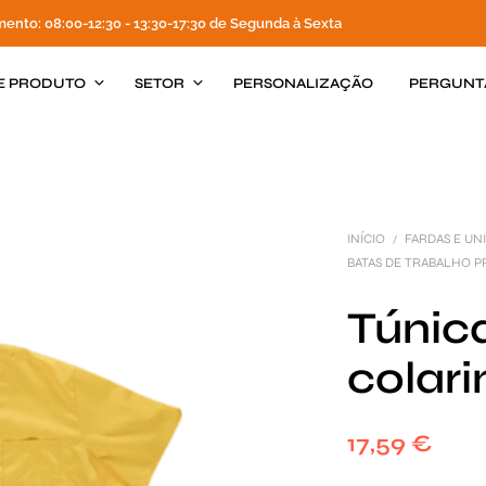
mento: 08:00-12:30 - 13:30-17:30 de Segunda à Sexta
E PRODUTO
SETOR
PERSONALIZAÇÃO
PERGUNT
INÍCIO
FARDAS E U
/
BATAS DE TRABALHO P
Túnic
colari
17,59
€