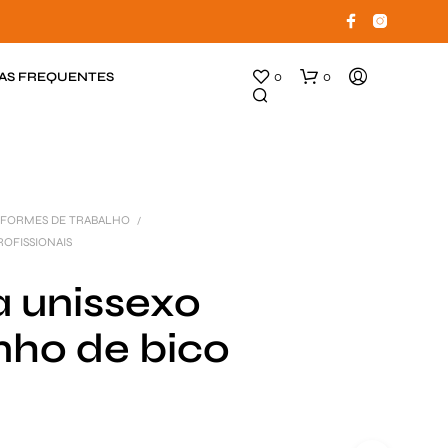
AS FREQUENTES
0
0
NIFORMES DE TRABALHO
/
ROFISSIONAIS
a unissexo
nho de bico
N
E
N
H
U
M