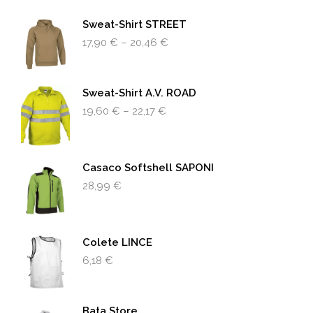
Sweat-Shirt STREET
17,90
€
–
20,46
€
Sweat-Shirt A.v. ROAD
19,60
€
–
22,17
€
Casaco Softshell SAPONI
28,99
€
Colete LINCE
6,18
€
Bata Store