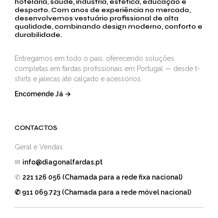
hotelaria, saúde, indústria, estética, educação e
desporto. Com anos de experiência no mercado,
desenvolvemos vestuário profissional de alta
qualidade, combinando design moderno, conforto e
durabilidade.
Entregamos em todo o país, oferecendo soluções
completas em fardas profissionais em Portugal — desde t-
shirts e jalecas até calçado e acessórios.
Encomende Já →
CONTACTOS
Geral e Vendas
✉
info@diagonalfardas.pt
✆
221 126 056 (Chamada para a rede fixa nacional)
✆ 911 069 723 (Chamada para a rede móvel nacional)