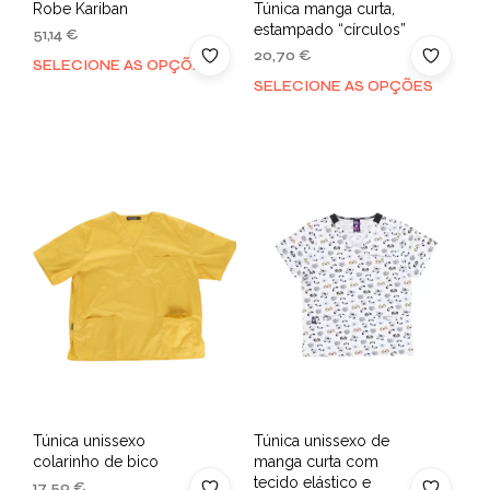
Robe Kariban
Túnica manga curta,
estampado “círculos”
51,14
€
20,70
€
SELECIONE AS OPÇÕES
SELECIONE AS OPÇÕES
Túnica unissexo
Túnica unissexo de
colarinho de bico
manga curta com
tecido elástico e
17,59
€